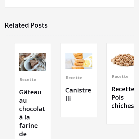
Related Posts
Recette
Recette
Recette
Recette
Canistre
Gâteau
Pois
lli
au
chiches
chocolat
à la
farine
de