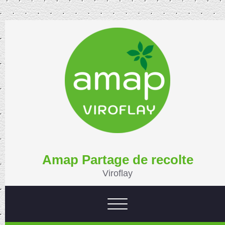
Amap Partage de recolte
Viroflay
Afficher/masquer la navigatio