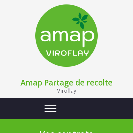
Amap Partage de recolte
Viroflay
Afficher/masquer la navigation