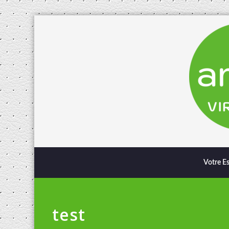
Votre E
test