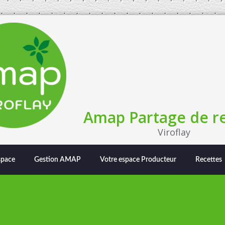
Amap Partage de re
Viroflay
space
Gestion AMAP
Votre espace Producteur
Recettes