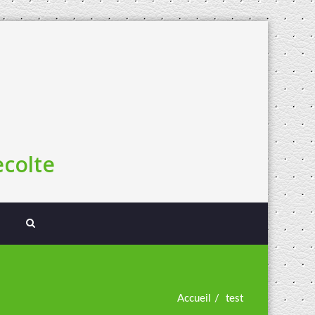
colte
Accueil
test