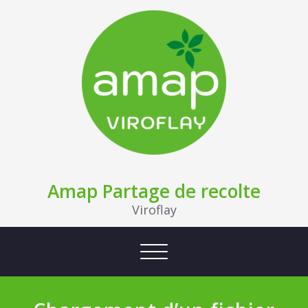
Amap Partage de recolte
Viroflay
Afficher/masquer la navigation