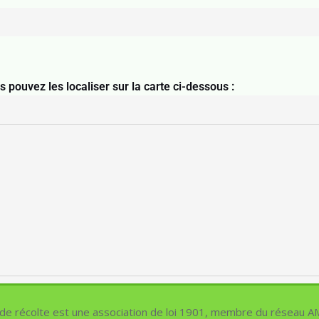
.
 pouvez les localiser sur la carte ci-dessous :
e récolte est une association de loi 1901, membre du réseau A