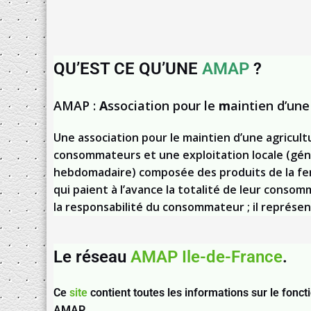
QU’EST CE QU’UNE
AMAP
?
AMAP :
A
ssociation pour le
m
aintien d’un
Une association pour le maintien d’une agricul
consommateurs et une exploitation locale (gén
hebdomadaire) composée des produits de la fer
qui paient à l’avance la totalité de leur conso
la responsabilité du consommateur ; il représen
Le réseau
AMAP Ile-de-France
.
Ce
site
contient toutes les informations sur le fonc
AMAP.