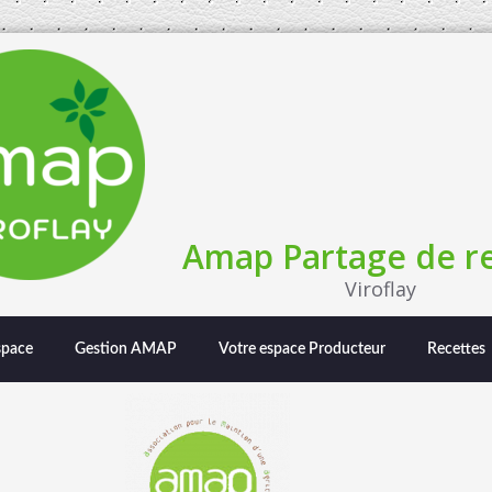
Amap Partage de re
Viroflay
space
Gestion AMAP
Votre espace Producteur
Recettes