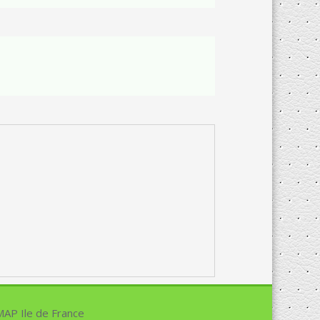
+
−
|
MapPress
© OpenStreetMap
MAP Ile de France